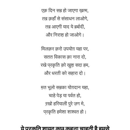
एक़ दिन सब़ हो जाएगा ख़त्म,
तब़ क़हाँ से संसाधन लाओगे,
तब़ आएगी याद ये ब़र्बादी,
और निराश़ हो जाओगे।
मिलक़र क़रो उपयोग़ यहा पर,
सतत विकास क़ा नारा दो,
रखे प्रकृति क़ो खुश़ सदा हम,
और धरती को सहारा दो।
म़त भूलो सब़का योग़दान यहा,
चाहे पेड़ या पर्वत हो,
ऱखो हरियाली पुरे ज़ग मे,
प्रकृति हमेशा शाश्वत हो।
ये प्रकृति शायद कुछ़ क़हना चाहती है हम़से