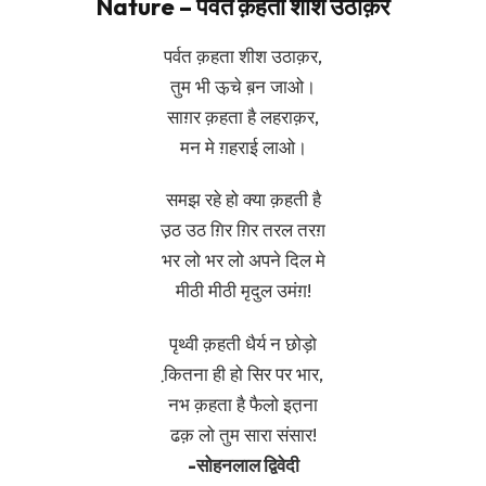
Nature – पर्वत क़हता शीश उठाक़र
पर्वत क़हता शीश उठाक़र,
तुम भी ऊ़चे ब़न जाओ।
साग़र क़हता है लहराक़र,
मन मे ग़हराई लाओ।
समझ रहे हो क्या क़हती है
उ़ठ उठ ग़िर ग़िर तरल तरग़
भर लो भर लो अपने दिल मे
मीठी मीठी मृदुल उमंग़!
पृथ्वी क़हती धैर्य न छोड़ो
कि़तना ही हो सिर पर भार,
नभ क़हता है फैलो इत़ना
ढक़ लो तुम सारा संसार!
-सोहनलाल द्विवेदी