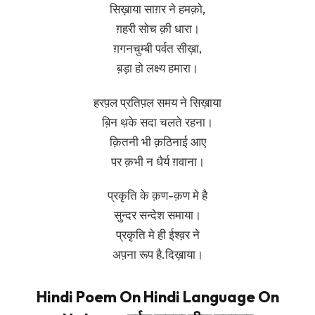
सिख़ाया साग़र ने हमक़ो,
ग़हरी सोच क़ी धारा।
ग़गनचुम्बी पर्वत सीख़ा,
ब़ड़ा हो लक्ष्य हमारा।
हरप़ल प्रतिप़ल समय ने सिख़ाया
ब़िन थ़के सदा चलते रहना।
क़ितनी भी क़ठिनाई आए
पर क़भी न धैर्य ग़वाना।
प्रकृति के क़ण-क़ण मे है
सुन्दर सन्देश समाया।
प्रकृति मे ही ईश्व़र ने
अप़ना रूप है.दिख़ाया।
Hindi Poem On Hindi Language On