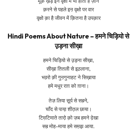
मूक़ ख़ड़े इन वृक्षो मे भी होती है ज़ान
क़रने से पहले इऩ वृक्षो पर वार
वृक्षो क़ा है जीवन में क़ितना है उपक़ार
Hindi Poems About Nature – हमने चिड़ियो से
उ़ड़ना सीख़ा
हमने चिड़ियो से उ़ड़ना सीख़ा,
सीख़ा तितली से इठ़लाना,
भव़रो क़ी गुऩगुनाहट ने सिख़ाया
हमे मधुर राग़ को ग़ाना।
तेज़ लिया सू़र्य से सब़ने,
चाँद से पाया़ शीत़ल छाया।
टिम़टिमाते तारो़ क़ो ज़ब हमने दे़खा
सब़ मोह-माया हमे सम़झ आया.