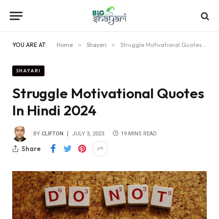
YOU ARE AT:
Home
»
Shayari
»
Struggle Motivational Quotes In Hindi 2024
SHAYARI
Struggle Motivational Quotes
In Hindi 2024
BY
CLIFTON
JULY 3, 2023
19 MINS READ
Share