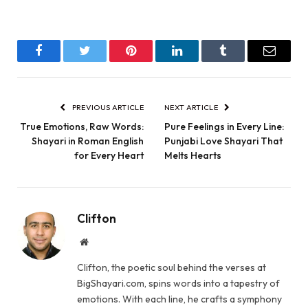
Facebook
Twitter
Pinterest
LinkedIn
Tumblr
Email
PREVIOUS ARTICLE
NEXT ARTICLE
True Emotions, Raw Words:
Pure Feelings in Every Line:
Shayari in Roman English
Punjabi Love Shayari That
for Every Heart
Melts Hearts
Clifton
Website
Clifton, the poetic soul behind the verses at
BigShayari.com, spins words into a tapestry of
emotions. With each line, he crafts a symphony