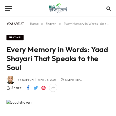
YOU ARE AT:
Home
»
Shayari
»
Every Memory in Words: Yaad Shayari That Speaks to the Soul
SHAYARI
Every Memory in Words: Yaad
Shayari That Speaks to the
Soul
BY
CLIFTON
APRIL 5, 2025
5 MINS READ
Share