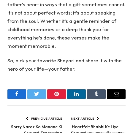
father’s heart in ways that a gift sometimes cannot.
It’s not about perfect words; it’s about speaking
from the soul. Whether it’s a gentle reminder of
childhood memories or a deep thank you for
everything he’s done, these verses make the
moment memorable.
So, pick your favorite Shayari and share it with the
hero of your life—your father.
Facebook
Twitter
Pinterest
LinkedIn
Tumblr
Email
PREVIOUS ARTICLE
NEXT ARTICLE
Sorry Naraz Ko Manane Ki
Heartfelt Bhabhi Ke Liye
Shayari: Expressing
Shayari: प्यार, सम्मान और अपनापन