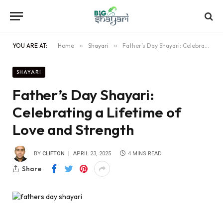
YOU ARE AT:
Home
»
Shayari
»
Father’s Day Shayari: Celebrating a Lifetime of Love and Strength
SHAYARI
Father’s Day Shayari:
Celebrating a Lifetime of
Love and Strength
BY
CLIFTON
APRIL 23, 2025
4 MINS READ
Share