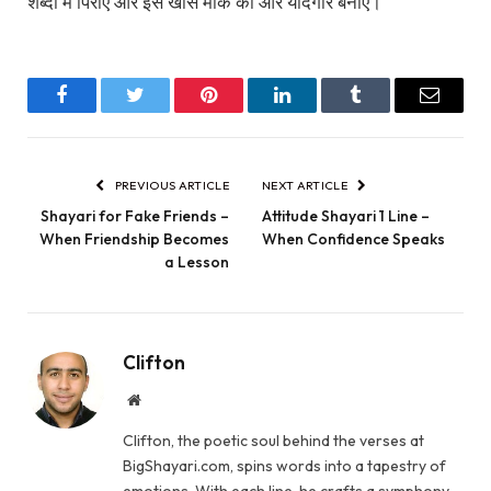
शब्दों में पिरोएं और इस खास मौके को और यादगार बनाएं।
Facebook
Twitter
Pinterest
LinkedIn
Tumblr
Email
PREVIOUS ARTICLE
NEXT ARTICLE
Shayari for Fake Friends –
Attitude Shayari 1 Line –
When Friendship Becomes
When Confidence Speaks
a Lesson
Clifton
Website
Clifton, the poetic soul behind the verses at
BigShayari.com, spins words into a tapestry of
emotions. With each line, he crafts a symphony